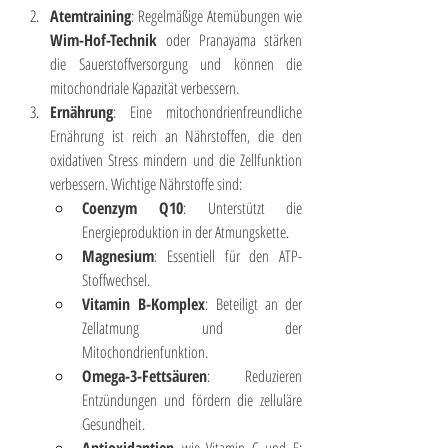
Atemtraining
: Regelmäßige Atemübungen wie 
Wim-Hof-Technik
 oder Pranayama stärken 
die Sauerstoffversorgung und können die 
mitochondriale Kapazität verbessern.
Ernährung
: Eine mitochondrienfreundliche 
Ernährung ist reich an Nährstoffen, die den 
oxidativen Stress mindern und die Zellfunktion 
verbessern. Wichtige Nährstoffe sind:
Coenzym Q10
: Unterstützt die 
Energieproduktion in der Atmungskette.
Magnesium
: Essentiell für den ATP-
Stoffwechsel.
Vitamin B-Komplex
: Beteiligt an der 
Zellatmung und der 
Mitochondrienfunktion.
Omega-3-Fettsäuren
: Reduzieren 
Entzündungen und fördern die zelluläre 
Gesundheit.