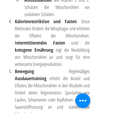
Antioxidantien
 wie Vitamin C und E: 
Schützen die Mitochondrien vor 
oxidativen Schäden.
Kalorienrestriktion und Fasten
: Diese 
Methoden fördern die Mitophagie und erhöhen 
die Effizienz der Mitochondrien. 
Intermittierendes Fasten
 und/ die 
ketogene Ernährung
 regt die Neubildung 
von Mitochondrien an und sorgt für eine 
verbesserte Energieproduktion.
Bewegung
: Regelmäßiges 
Ausdauertraining
 erhöht die Anzahl und 
Effizienz der Mitochondrien in den Muskeln und 
fördert deren Regeneration. Sportarten wie 
Laufen, Schwimmen oder Radfahren regen die 
Sauerstoffnutzung an und stärken die 
Mitochondrien.
Fazit