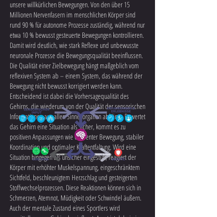
unsere willkürlichen Bewegungen. Von den über 15
Millionen Nervenfasern im menschlichen Körper sind
rund 90 % für autonome Prozesse zuständig, während nur
etwa 10 % bewusst gesteuerte Bewegungen kontrollieren.
Damit wird deutlich, wie stark Reflexe und unbewusste
neuronale Prozesse die Bewegungsqualität beeinflussen.
Die Qualität einer Zielbewegung hängt maßgeblich vom
reflexiven System ab – einem System, das während der
Bewegung nicht bewusst korrigiert werden kann.
Entscheidend ist dabei die Vorhersagequalität des
Gehirns, die wiederum von der Qualität der sensorischen
Informationen aus allen Sinnesorganen abhängt. Bewertet
das Gehirn eine Situation als sicher, kommt es zu
positiven Anpassungen wie effizienter Bewegung, stabiler
Koordination und optimaler Kraftentfaltung. Wird eine
Situation hingegen als unsicher eingestuft, reagiert der
Körper mit erhöhter Muskelspannung, eingeschränktem
Sichtfeld, beschleunigtem Herzschlag und gesteigerten
Stoffwechselprozessen. Diese Reaktionen können sich in
Schmerzen, Atemnot, Müdigkeit oder Schwindel äußern.
Auch der mentale Zustand eines Sportlers wird