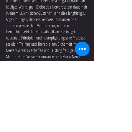
unmittelbar vom Gehirn beeinflusst. Angst ist dabei ein
häufiges Warnsignal. Bleibt das Nervensystem dauerhaft
in einem „Nicht-sicher-Zustand“, kann dies langfristig zu
Angststörungen, depressiven Verstimmungen oder
anderen psychischen Veränderungen führen.
Genau hier setzt die Neuroathletik an: Sie integriert
neuronale Prinzipien und neurophysiologische Prozesse
gezielt in Training und Therapie, um Sicherheit im
Nervensystem zu schaffen und Leistung freizugeben.
Mit der NeuroSense Performance nach Mario Neuner
bringen wir diese Erkenntnisse auf ein neues Niveau.
Athlet:innen und Trainer:innen lernen, das Nervensystem
gezielt anzusprechen, Bewegungen effizienter zu steuern
und sowohl die körperliche als auch mentale
Leistungsfähigkeit nachhaltig zu verbessern. In
Kombination mit der NeuroSense Therapie entsteht ein
ganzheitlicher Ansatz für Training, Regeneration und
langfristige Performance.
Jetzt Termin vereinbaren