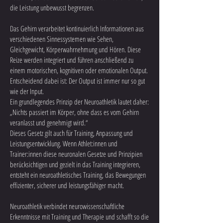
die Leistung unbewusst begrenzen.
Das Gehirn verarbeitet kontinuierlich Informationen aus
verschiedenen Sinnessystemen wie Sehen,
Gleichgewicht, Körperwahrnehmung und Hören. Diese
Reize werden integriert und führen anschließend zu
einem motorischen, kognitiven oder emotionalen Output.
Entscheidend dabei ist: Der Output ist immer nur so gut
wie der Input.
Ein grundlegendes Prinzip der Neuroathletik lautet daher:
„Nichts passiert im Körper, ohne dass es vom Gehirn
veranlasst und genehmigt wird.“
Dieses Gesetz gilt auch für Training, Anpassung und
Leistungsentwicklung. Wenn Athlet:innen und
Trainer:innen diese neuronalen Gesetze und Prinzipien
berücksichtigen und gezielt in das Training integrieren,
entsteht ein neuroathletisches Training, das Bewegungen
effizienter, sicherer und leistungsfähiger macht.
Neuroathletik verbindet neurowissenschaftliche
Erkenntnisse mit Training und Therapie und schafft so die