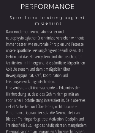
PERFORMANCE
Sportliche Leistung beginnt
im Gehirn!
Dank moderner neuroanatomischer und
neurophysiologischer Erkenntnisse verstehen wir heute
immer besser, wie neuronale Prinzipien und Prozesse
unsere sportliche Leistungsfähigkeit beeinflussen. Das
Gehirn und das Nervensystem sind die unsichtbaren
Architekten im Hintergrund, die sämtliche körperlichen
Abläufe steuern und damit maßgeblich über
Bewegungsqualität, Kraft, Koordination und
Leistungsentwicklung entscheiden.
Eine zentrale – oft überraschende – Erkenntnis der
Hirnforschung ist, dass das Gehirn nicht primär an
sportlicher Höchstleistung interessiert ist. Sein oberstes
Ziel ist Sicherheit und Überleben, nicht maximale
Performance. Genau hier setzt die Neuroathletik an.
Bleiben Trainingserfolge trotz Motivation, Disziplin und
Trainingsfleiß aus, liegt das häufig nicht an mangelndem
Potenzial, sondern an neuronalen Schutzmechanismen,